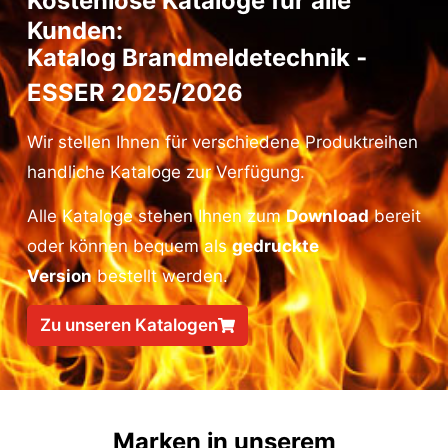
Kostenlose Kataloge für alle
Kunden:
Katalog Brandmeldetechnik ­
ESSER 2025/2026
Wir stellen Ihnen für verschiedene Produktreihen
handliche Kataloge zur Verfügung.
Alle Kataloge stehen Ihnen zum
Download
bereit
oder können bequem als
gedruckte
Version
bestellt werden.
Zu unseren Katalogen
Marken in unserem